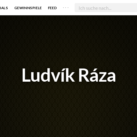
. . .
IALS
GEWINNSPIELE
FEED
Ludvík Ráza