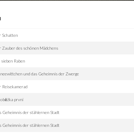
I
r Schatten
r Zauber des schönen Mädchens
 sieben Raben
neewittchen und das Geheimnis der Zwerge
r Reisekamerad
oběžka první
 Geheimnis der stählernen Stadt
 Geheimnis der stählernen Stadt