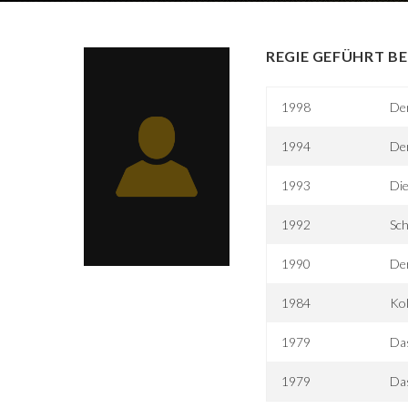
REGIE GEFÜHRT BE
1998
De
1994
De
1993
Die
1992
Sch
1990
De
1984
Kol
1979
Das
1979
Das