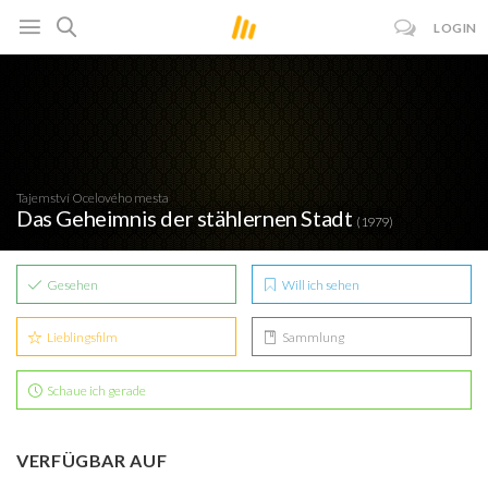
LOGIN
Tajemství Ocelového mesta
Das Geheimnis der stählernen Stadt
(1979)
Gesehen
Will ich sehen
Lieblingsfilm
Sammlung
Schaue ich gerade
VERFÜGBAR AUF