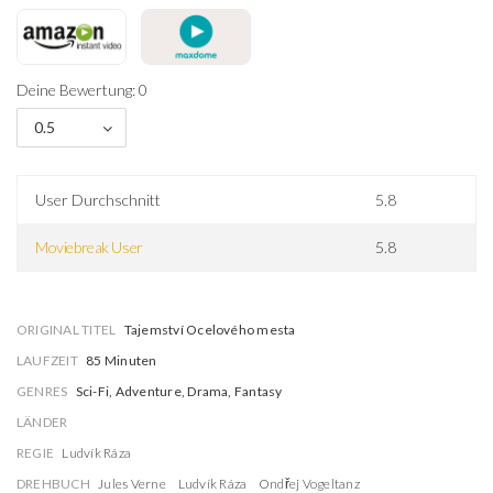
Deine Bewertung: 0
0.5
User Durchschnitt
5.8
Moviebreak User
5.8
ORIGINAL TITEL
Tajemství Ocelového mesta
LAUFZEIT
85 Minuten
GENRES
Sci-Fi, Adventure, Drama, Fantasy
LÄNDER
REGIE
Ludvík Ráza
DREHBUCH
Jules Verne
Ludvík Ráza
Ondřej Vogeltanz