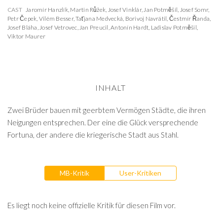
CAST
Jaromír Hanzlík
,
Martin Růžek
,
Josef Vinklár
,
Jan Potměšil
,
Josef Somr
,
Petr Čepek
,
Vilém Besser
,
Taťjana Medvecká
,
Borivoj Navrátil
,
Čestmír Řanda
,
Josef Bláha
,
Josef Vetrovec
,
Jan Preucil
,
Antonín Hardt
,
Ladislav Potměšil
,
Viktor Maurer
INHALT
Zwei Brüder bauen mit geerbtem Vermögen Städte, die ihren
Neigungen entsprechen. Der eine die Glück versprechende
Fortuna, der andere die kriegerische Stadt aus Stahl.
MB-Kritik
User-Kritiken
Es liegt noch keine offizielle Kritik für diesen Film vor.