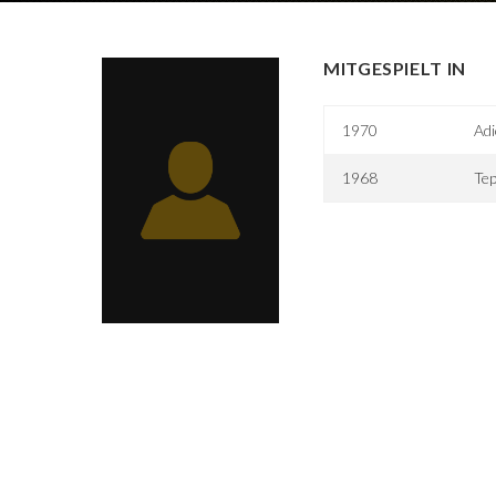
MITGESPIELT IN
1970
Adi
1968
Te