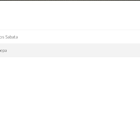
os Sabata
pepa