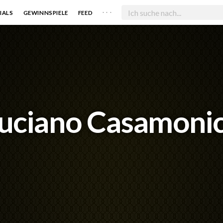
. . .
IALS
GEWINNSPIELE
FEED
uciano Casamoni