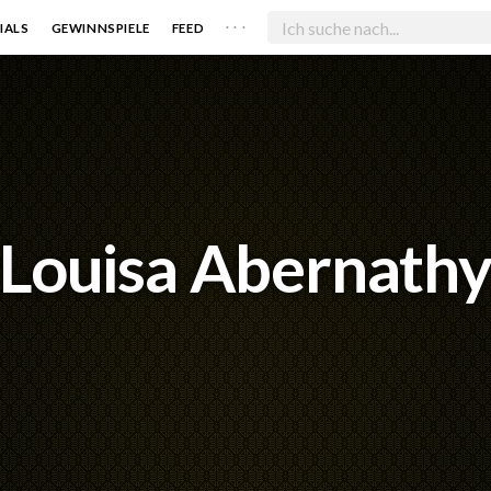
. . .
IALS
GEWINNSPIELE
FEED
Louisa Abernath