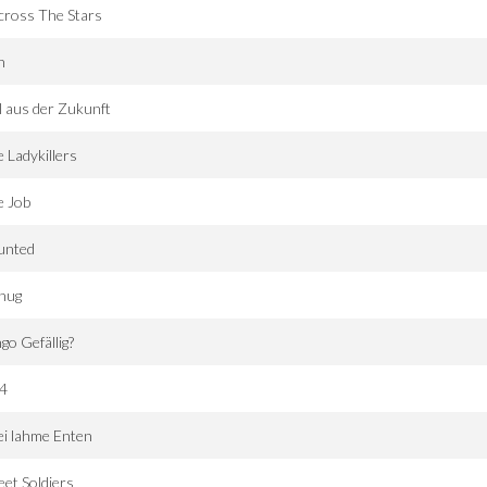
cross The Stars
n
l aus der Zukunft
 Ladykillers
e Job
unted
nug
go Gefällig?
4
i lahme Enten
eet Soldiers