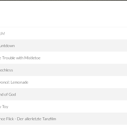
ch!
untdown
 Trouble with Mistletoe
echless
yoncé: Lemonade
nd of God
y Toy
ce Flick - Der allerletzte Tanzfilm