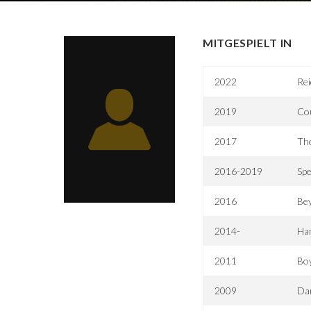
MITGESPIELT IN
2022
Rei
2019
Co
2017
The
2016-2019
Spe
2016
Be
2014-
Ha
2011
Bo
2009
Dan