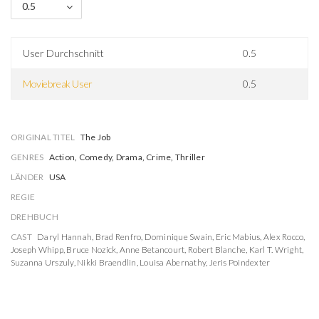
0.5
User Durchschnitt
0.5
Moviebreak User
0.5
ORIGINAL TITEL
The Job
GENRES
Action, Comedy, Drama, Crime, Thriller
LÄNDER
USA
REGIE
DREHBUCH
CAST
Daryl Hannah
,
Brad Renfro
,
Dominique Swain
,
Eric Mabius
,
Alex Rocco
,
Joseph Whipp
,
Bruce Nozick
,
Anne Betancourt
,
Robert Blanche
,
Karl T. Wright
,
Suzanna Urszuly
,
Nikki Braendlin
,
Louisa Abernathy
,
Jeris Poindexter