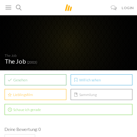
LOGIN
The Job
The Job
(2003)
Gesehen
Will ich sehen
Lieblingsfilm
Sammlung
Schaue ich gerade
Deine Bewertung: 0