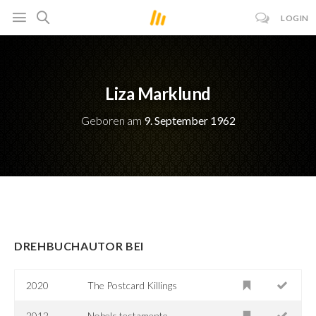
LOGIN
Liza Marklund
Geboren am
9. September 1962
DREHBUCHAUTOR BEI
2020
The Postcard Killings
2012
Nobels testamente