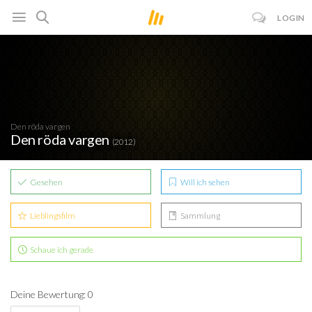
LOGIN
Den röda vargen
Den röda vargen
(2012)
Gesehen
Will ich sehen
Lieblingsfilm
Sammlung
Schaue ich gerade
Deine Bewertung: 0