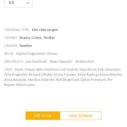
0.5
ORIGINAL TITEL
Den röda vargen
GENRES
Drama, Crime, Thriller
LÄNDER
Sweden
REGIE
Agneta Fagerström-Olsson
DREHBUCH
Liza Marklund
Bjørn Paqualin
Antonia Pyk
CAST
Malin Crépin
,
Björn Kjellman
,
Leif Andrée
,
Kajsa Ernst
,
Erik Johansson
,
Felix Engström
,
Richard Ulfsäter
,
Elvira Franzén
,
Edvin Ryding
,
Hanna Alström
,
Anna Azcárate
,
Marika Lindström
,
Rolf Degerlund
,
Göran Forsmark
,
Per
Ragnar
,
Albert Lazzo
MB-Kritik
User-Kritiken