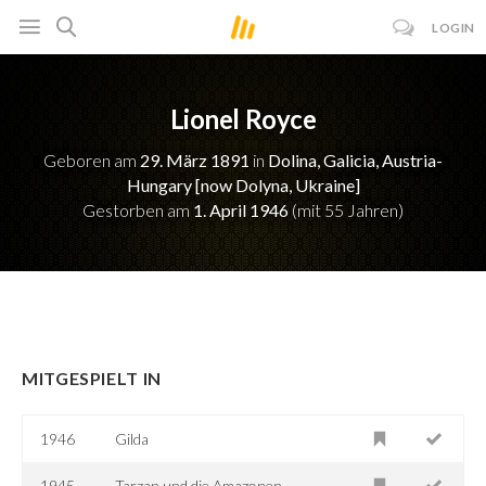
LOGIN
Lionel Royce
Geboren am
29. März 1891
in
Dolina, Galicia, Austria-
Hungary [now Dolyna, Ukraine]
Gestorben am
1. April 1946
(mit 55 Jahren)
MITGESPIELT IN
1946
Gilda
1945
Tarzan und die Amazonen