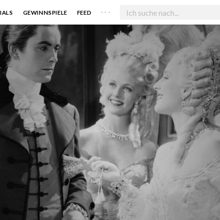
. . .
IALS
GEWINNSPIELE
FEED