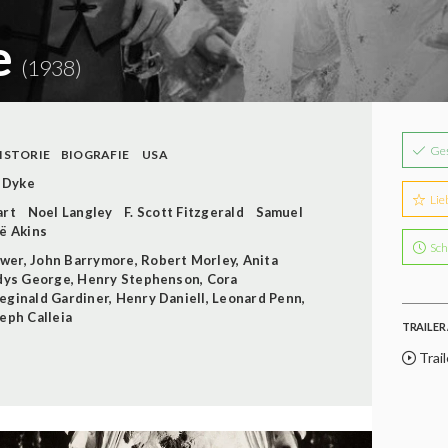
e
(1938)
Ge
ISTORIE
BIOGRAFIE
USA
 Dyke
Lie
art
Noel Langley
F. Scott Fitzgerald
Samuel
ë Akins
Sch
ower
,
John Barrymore
,
Robert Morley
,
Anita
dys George
,
Henry Stephenson
,
Cora
eginald Gardiner
,
Henry Daniell
,
Leonard Penn
,
eph Calleia
TRAILER 
Trail