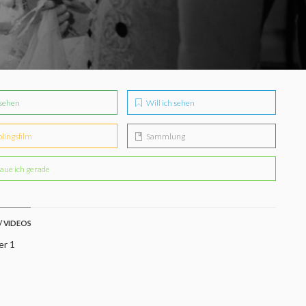
sehen
Will ich sehen
blingsfilm
Sammlung
aue ich gerade
/ VIDEOS
er 1