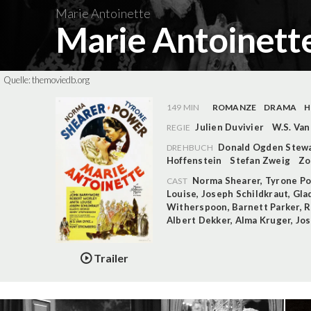
Marie Antoinette
Marie Antoinett
Quelle:
themoviedb.org
149 MIN
ROMANZE
DRAMA
H
Julien Duvivier
W.S. Van
REGIE
Donald Ogden Stew
DREHBUCH
Hoffenstein
Stefan Zweig
Zo
Norma Shearer
,
Tyrone P
CAST
Louise
,
Joseph Schildkraut
,
Gla
Witherspoon
,
Barnett Parker
,
R
Albert Dekker
,
Alma Kruger
,
Jos
Trailer