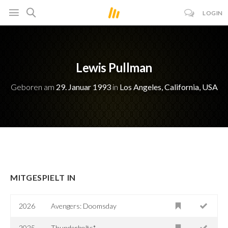
LOGIN
Lewis Pullman
Geboren am
29. Januar 1993
in
Los Angeles, California, USA
MITGESPIELT IN
2026
Avengers: Doomsday
2025
Thunderbolts*