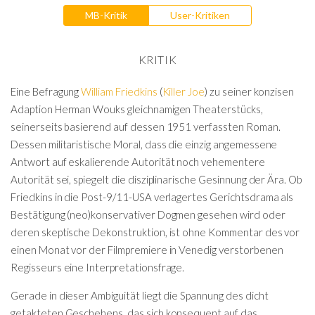
MB-Kritik
User-Kritiken
KRITIK
Eine Befragung
William Friedkins
(
Killer Joe
) zu seiner konzisen
Adaption Herman Wouks gleichnamigen Theaterstücks,
seinerseits basierend auf dessen 1951 verfassten Roman.
Dessen militaristische Moral, dass die einzig angemessene
Antwort auf eskalierende Autorität noch vehementere
Autorität sei, spiegelt die disziplinarische Gesinnung der Ära. Ob
Friedkins in die Post-9/11-USA verlagertes Gerichtsdrama als
Bestätigung (neo)konservativer Dogmen gesehen wird oder
deren skeptische Dekonstruktion, ist ohne Kommentar des vor
einen Monat vor der Filmpremiere in Venedig verstorbenen
Regisseurs eine Interpretationsfrage.
Gerade in dieser Ambiguität liegt die Spannung des dicht
getakteten Geschehens, das sich konsequent auf das