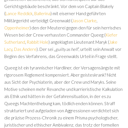
Gerichtsgebäude beschränkt. Vor dem von Captain Blakely
(
Lance Reddick
,
Ballerina
) mit eiserner Hand geführten
Militärgericht verteidigt Greenwald (
Jason Clarke
,
Oppenheimer
) den der Meuterei gegen den für sein herrisches
Wesen bei der Crew verhassten Commander Queeg (
Kiefer
Sutherland
,
Rabbit Hole
) angeklagten Lieutenant Maryk (
Jake
Lacy
,
Das Andere
). Der sei „
guilty as hell
“, urteilt sein Anwalt vor
Beginn des Verfahrens, das Greenwalds Urteil in Frage stellt.
Queeg ist ein tyrannischer Hardliner, der Versagensängste mit
rigorosem Reglement kompensiert. Aber geisteskrank? Nicht
aus Sicht der Psychiaterin, aber der Crew und Maryks. Seine
Motive scheinen mehr Revanche und karrieristische Kalkulation
als Ethik und hätten in der Gefahrensituation, in der es zu
Queegs Machtenthebung kam, tödlich enden können. Straff
strukturiert und aufgeladen von Aggressionen verdichtet sich
die präzise Prozess-Chronik zu einem Prisma psychologischer,
juristischer und ethischer Ambivalenz, das trotz der formellen