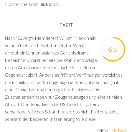
Nüchternheit den Blick lohnt.
FAZIT
Nach "12 Angry Men" liefert William Friedkin mit
seinem treffend besetzten letzten Werk
6.5
erneut ein bühnenbasiertes Gerichtsdrama.
Bezeichnend wirkt bereits die Wahl der Vorlage,
deren Ära alarmierende politische Parallelen zur
Gegenwart zieht. Anders als frühere Verfilmungen verzichtet
die mit militärischer Strenge abgehaltene Untersuchung auf
eine Dramatisierung der fraglichen Ereignisse. Die
Zuschauenden haben nur Zeugenaussagen und einen finalen
Affront. Der demarkiert das US-Gerichtssystem als
sensationalistisches Schautheater, das nicht Fakten glaubt,
sondern der besseren Inszenierung. Wie diese.
Kritik:
Lida Bach