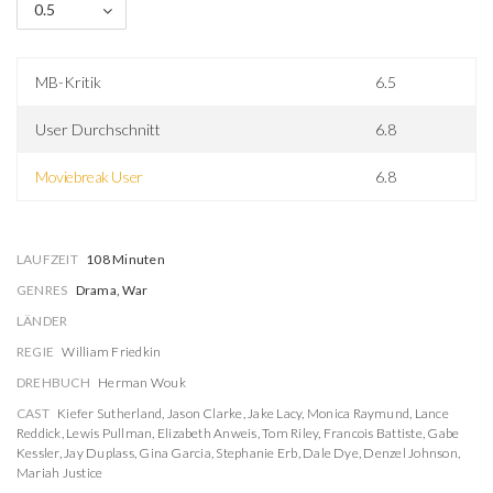
0.5
MB-Kritik
6.5
User Durchschnitt
6.8
Moviebreak User
6.8
LAUFZEIT
108 Minuten
GENRES
Drama, War
LÄNDER
REGIE
William Friedkin
DREHBUCH
Herman Wouk
CAST
Kiefer Sutherland
,
Jason Clarke
,
Jake Lacy
,
Monica Raymund
,
Lance
Reddick
,
Lewis Pullman
,
Elizabeth Anweis
,
Tom Riley
,
Francois Battiste
,
Gabe
Kessler
,
Jay Duplass
,
Gina Garcia
,
Stephanie Erb
,
Dale Dye
,
Denzel Johnson
,
Mariah Justice