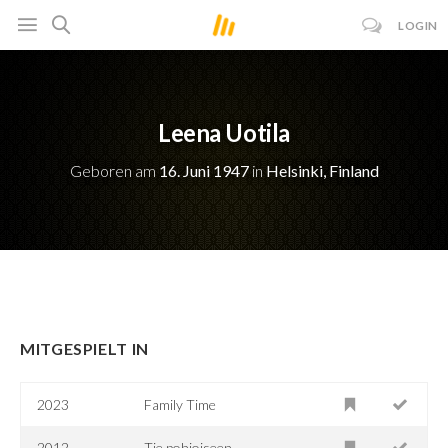
LOGIN
Leena Uotila
Geboren am
16. Juni 1947
in
Helsinki, Finland
MITGESPIELT IN
2023
Family Time
2012
Tie pohjoiseen