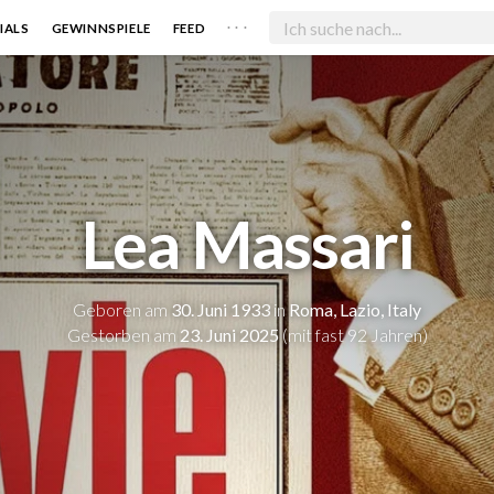
. . .
IALS
GEWINNSPIELE
FEED
Lea Massari
Geboren am
30. Juni 1933
in
Roma, Lazio, Italy
Gestorben am
23. Juni 2025
(mit fast 92 Jahren)