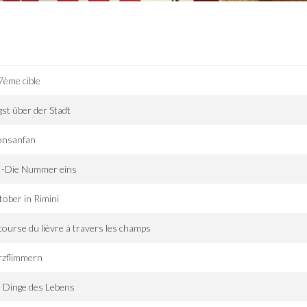
7ème cible
st über der Stadt
onsanfan
 -Die Nummer eins
ober in Rimini
course du lièvre à travers les champs
rzflimmern
 Dinge des Lebens