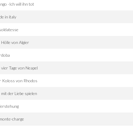
ngo -Ich will ihn tot
e in italy
soldatesse
 Hölle von Algier
rdoba
 vier Tage von Neapel
r Koloss von Rhodos
 mit der Liebe spielen
ferstehung
 monte-charge