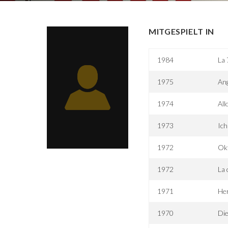
MITGESPIELT IN
1984
La 
1975
Ang
1974
All
1973
Ich
1972
Okt
1972
La 
1971
He
1970
Die