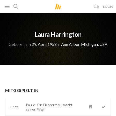
LOGIN
Laura Harrington
Geboren am
29. April 1958
in
Ann Arbor, Michigan, USA
MITGESPIELT IN
Paulie -Ein Plappermaul macht
1998
seinen Weg