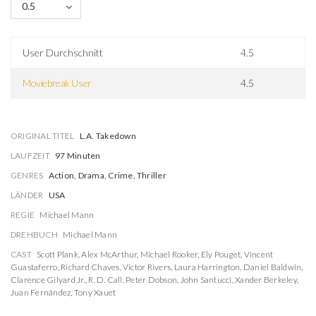
0.5
User Durchschnitt
4.5
Moviebreak User
4.5
ORIGINAL TITEL
L.A. Takedown
LAUFZEIT
97 Minuten
GENRES
Action, Drama, Crime, Thriller
LÄNDER
USA
REGIE
Michael Mann
DREHBUCH
Michael Mann
CAST
Scott Plank
,
Alex McArthur
,
Michael Rooker
,
Ely Pouget
,
Vincent
Guastaferro
,
Richard Chaves
,
Victor Rivers
,
Laura Harrington
,
Daniel Baldwin
,
Clarence Gilyard Jr.
,
R. D. Call
,
Peter Dobson
,
John Santucci
,
Xander Berkeley
,
Juan Fernández
,
Tony Xauet