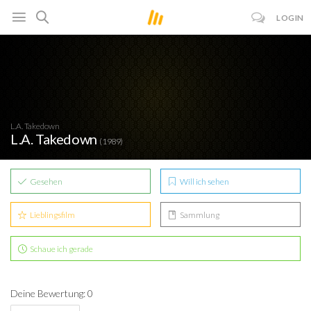
LOGIN
L.A. Takedown
L.A. Takedown
(1989)
Gesehen
Will ich sehen
Lieblingsfilm
Sammlung
Schaue ich gerade
Deine Bewertung: 0