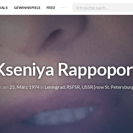
. . .
IALS
GEWINNSPIELE
FEED
Kseniya Rappopor
n am
25. März 1974
in
Leningrad, RSFSR, USSR [now St. Petersburg