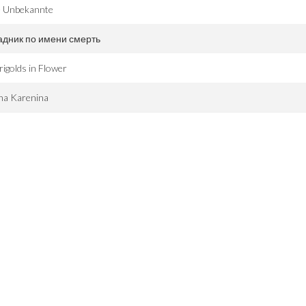
e Unbekannte
адник по имени смерть
igolds in Flower
na Karenina