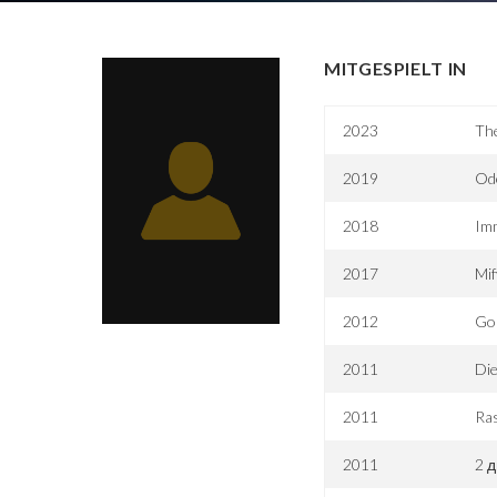
MITGESPIELT IN
2023
Th
2019
Od
2018
Imm
2017
Mi
2012
Gol
2011
Die
2011
Ras
2011
2 