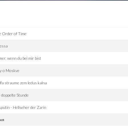
e Order of Time
essa
er, wenn du bei mir bist
fy o Moskve
fa straume zem ledus kalna
 doppelte Stunde
putin - Hellseher der Zarin
дня