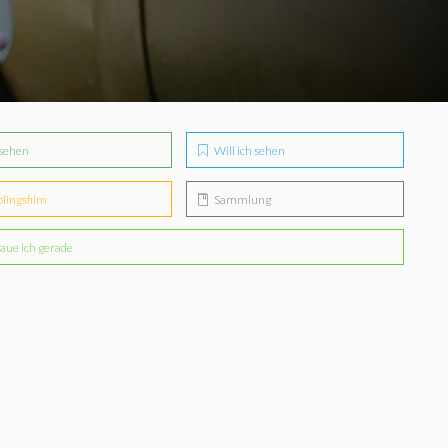
sehen
Will ich sehen
blingsfilm
Sammlung
aue ich gerade