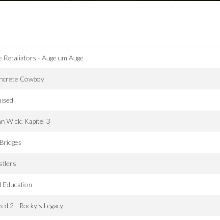
 Retaliators - Auge um Auge
ncrete Cowboy
uised
n Wick: Kapitel 3
Bridges
tlers
 Education
ed 2 - Rocky's Legacy