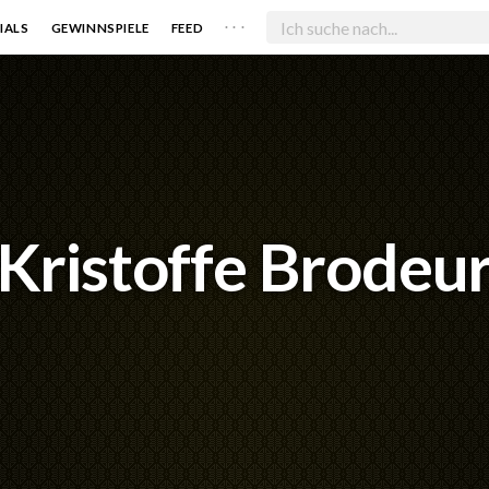
. . .
IALS
GEWINNSPIELE
FEED
Kristoffe Brodeu