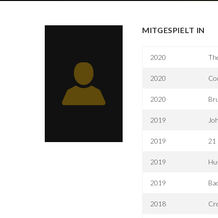
MITGESPIELT IN
2020
The
2020
Co
2020
Br
2019
Joh
2019
21 
2019
Hus
2019
Bad
2018
Cre