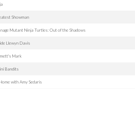
ja
eatest Showman
nage Mutant Ninja Turtles: Out of the Shadows
ide Llewyn Davis
mett's Mark
ini Bandits
Home with Amy Sedaris