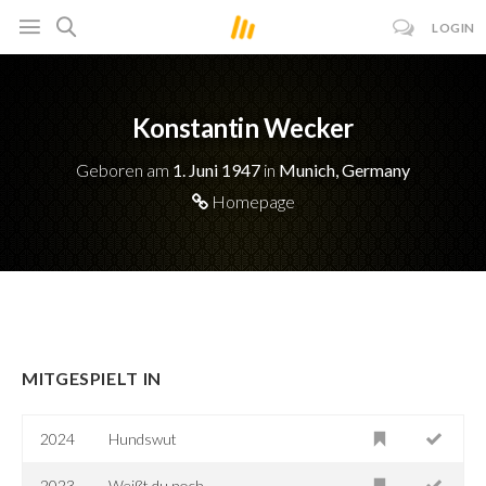
LOGIN
Konstantin Wecker
Geboren am
1. Juni 1947
in
Munich, Germany
Homepage
MITGESPIELT IN
2024
Hundswut
2023
Weißt du noch