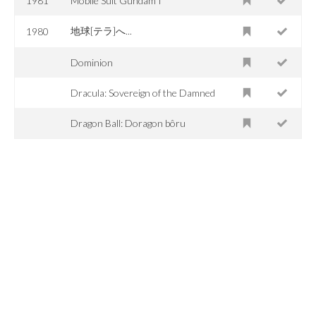
1981
Mobile Suit Gundam I
地球[テラ]へ...
1980
Dominion
Dracula: Sovereign of the Damned
Dragon Ball: Doragon bôru