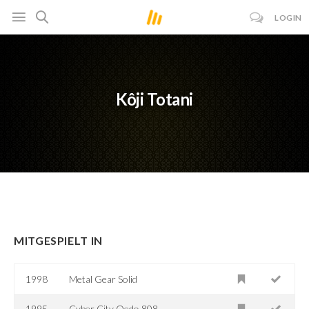
LOGIN
Kôji Totani
MITGESPIELT IN
1998
Metal Gear Solid
1995
Cyber City Oedo 808