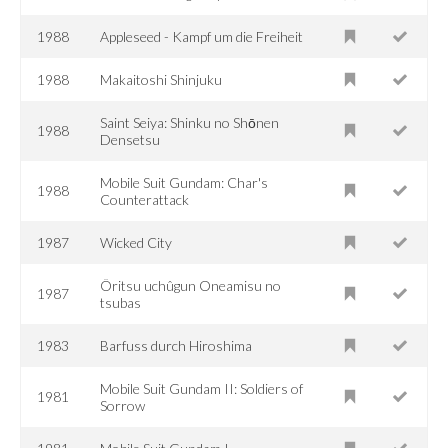
1988
Appleseed - Kampf um die Freiheit
1988
Makaitoshi Shinjuku
Saint Seiya: Shinku no Shōnen
1988
Densetsu
Mobile Suit Gundam: Char's
1988
Counterattack
1987
Wicked City
Ôritsu uchûgun Oneamisu no
1987
tsubas
1983
Barfuss durch Hiroshima
Mobile Suit Gundam II: Soldiers of
1981
Sorrow