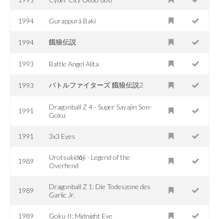
1994
Gurappurâ Baki
餓狼伝説
1994
1993
Battle Angel Alita
バトルファイターズ 餓狼伝説2
1993
Dragonball Z 4 - Super Sayajin Son-
1991
Goku
1991
3x3 Eyes
Urotsukidōji - Legend of the
1989
Overfiend
Dragonball Z 1: Die Todeszone des
1989
Garlic Jr.
1989
Goku II: Midnight Eye