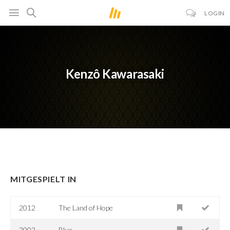
LOGIN
Kenzô Kawarasaki
MITGESPIELT IN
2012
The Land of Hope
2002
Blue