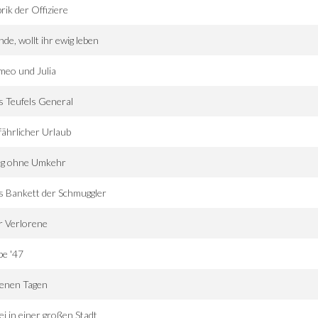
rik der Offiziere
de, wollt ihr ewig leben
eo und Julia
 Teufels General
ährlicher Urlaub
g ohne Umkehr
 Bankett der Schmuggler
r Verlorene
be '47
jenen Tagen
i in einer großen Stadt