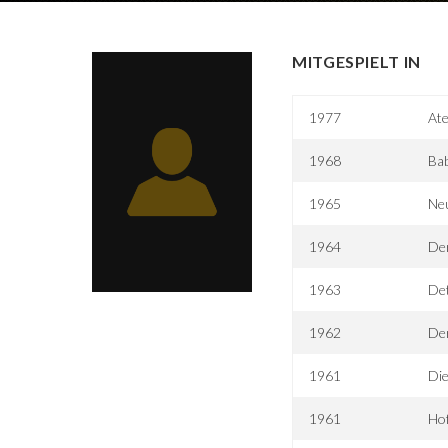
MITGESPIELT IN
1977
Ate
1968
Ba
1965
Ne
1964
De
1963
Det
1962
Der
1961
Die
1961
Hof