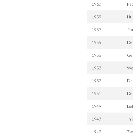
1960
Fab
1959
Hun
1957
Rom
1955
Des
1953
Gef
1953
We
1952
Das
1951
De
1949
Lie
1947
In 
1942
Zwe