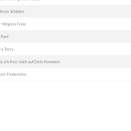
reas Schlüter
 Weg ins Freie
 Paré
ra Terry
d, ich freu' mich auf Dein Kommen
ort: Finderlohn