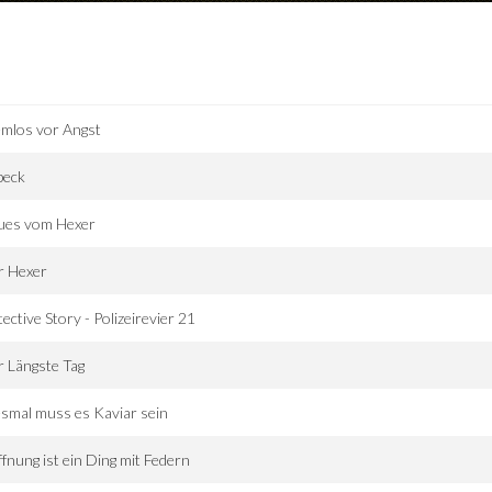
mlos vor Angst
beck
ues vom Hexer
r Hexer
ective Story - Polizeirevier 21
 Längste Tag
smal muss es Kaviar sein
fnung ist ein Ding mit Federn