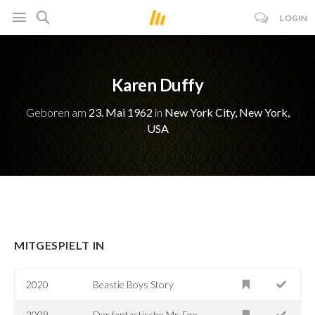
LOGIN
Karen Duffy
Geboren am
23. Mai 1962
in
New York City, New York,
USA
MITGESPIELT IN
2020
Beastie Boys Story
2009
Der fantastische Mr. Fox