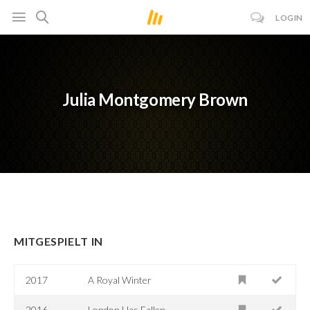
LOGIN
Julia Montgomery Brown
MITGESPIELT IN
2017
A Royal Winter
2016
London Has Fallen