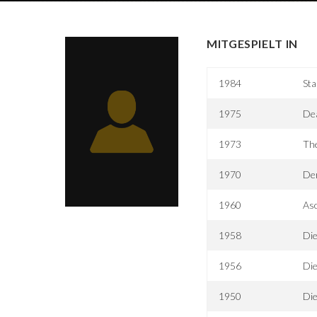
MITGESPIELT IN
1984
Sta
1975
De
1973
Th
1970
Der
1960
As
1958
Die
1956
Di
1950
Di