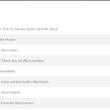
r Trek III: Auf der Suche nach Mr. Spock
ath Hunter
e Borrowers
 Mann, den sie Pferd nannten
chenblödel
 Katze auf dem heißen Blechdach
e Zehn Gebote
e Farm der Besessenen