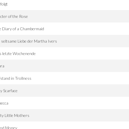
folgt
cter of the Rose
e Diary of a Chambermaid
 seltsame Liebe der Martha Ivers
s letzte Wochenende
ura
stand in Trollness
y Scarface
becca
ty Little Mothers
ood Money