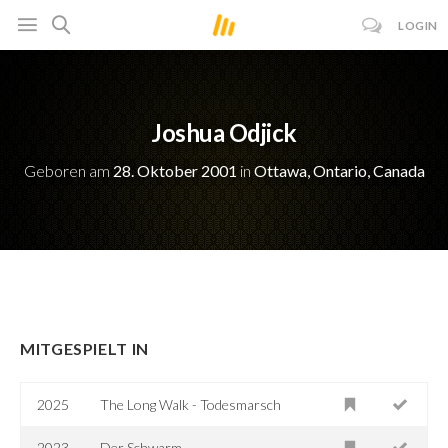
LOGIN
Joshua Odjick
Geboren am
28. Oktober 2001
in
Ottawa, Ontario, Canada
MITGESPIELT IN
2025
The Long Walk - Todesmarsch
2023
Der Schwarm