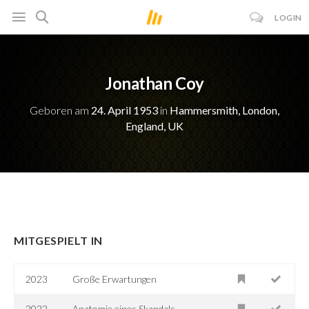
LOGIN
Jonathan Coy
Geboren am
24. April 1953
in
Hammersmith, London,
England, UK
MITGESPIELT IN
2023
Große Erwartungen
2022
Anatomie eines Skandals