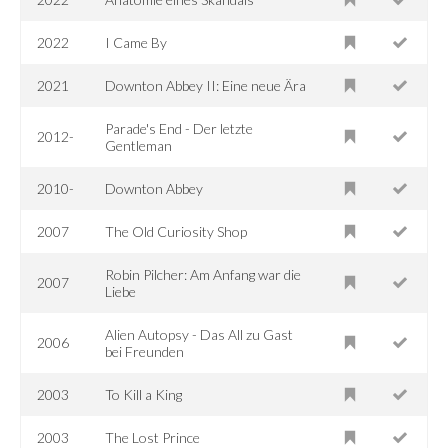
2022
I Came By
2021
Downton Abbey II: Eine neue Ära
Parade's End - Der letzte
2012-
Gentleman
2010-
Downton Abbey
2007
The Old Curiosity Shop
Robin Pilcher: Am Anfang war die
2007
Liebe
Alien Autopsy - Das All zu Gast
2006
bei Freunden
2003
To Kill a King
2003
The Lost Prince