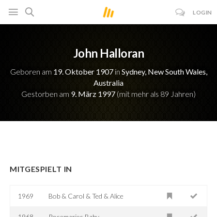
LOGIN
John Halloran
Geboren am
19. Oktober 1907
in
Sydney, New South Wales,
Australia
Gestorben am
9. März 1997
(mit mehr als 89 Jahren)
MITGESPIELT IN
1969
Bob & Carol & Ted & Alice
1968
Rosemaries Baby