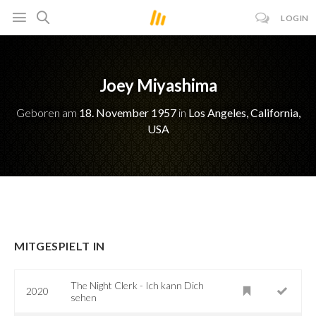
LOGIN
Joey Miyashima
Geboren am
18. November 1957
in
Los Angeles, California,
USA
MITGESPIELT IN
The Night Clerk - Ich kann Dich
2020
sehen