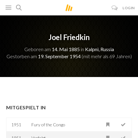
LOGIN
Joel Friedkin
Geboren am
14. Mai 1885
in
Kalpni, Russia
Gestorben am
19. September 1954
(mit mehr als 69 Jahren)
MITGESPIELT IN
1951
Fury of the Congo
1951
Verfolgt