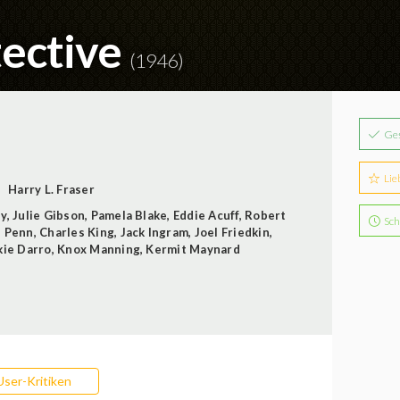
tective
(1946)
Ge
Lie
Harry L. Fraser
ey
,
Julie Gibson
,
Pamela Blake
,
Eddie Acuff
,
Robert
Sch
d Penn
,
Charles King
,
Jack Ingram
,
Joel Friedkin
,
kie Darro
,
Knox Manning
,
Kermit Maynard
User-Kritiken