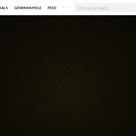
. . .
IALS
GEWINNSPIELE
FEED