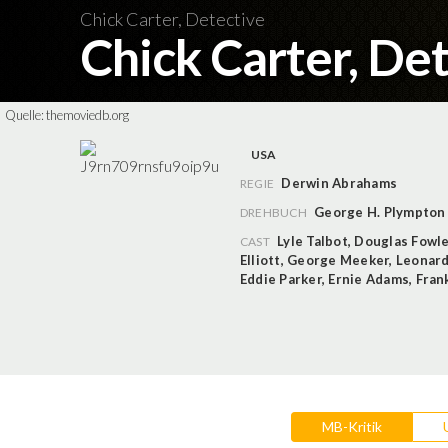
Chick Carter, Detective
Chick Carter, De
Quelle:
themoviedb.org
USA
Derwin Abrahams
REGIE
George H. Plympton
DREHBUCH
Lyle Talbot
,
Douglas Fowl
CAST
Elliott
,
George Meeker
,
Leonar
Eddie Parker
,
Ernie Adams
,
Fran
MB-Kritik