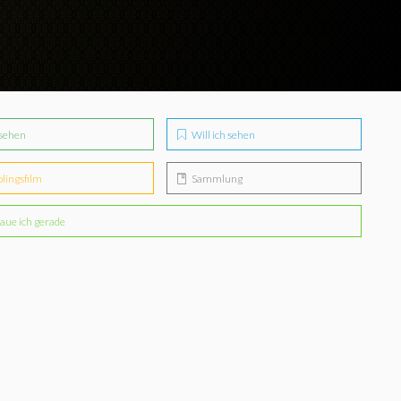
sehen
Will ich sehen
blingsfilm
Sammlung
aue ich gerade