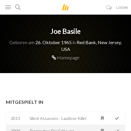
LOGIN
Joe Basile
Geboren am
26. Oktober 1965
in
Red Bank, New Jersey,
USA
Homepage
MITGESPIELT IN
2013
Silent Assassins - Lautlose Killer
2009
Terminator: Die Erlösung