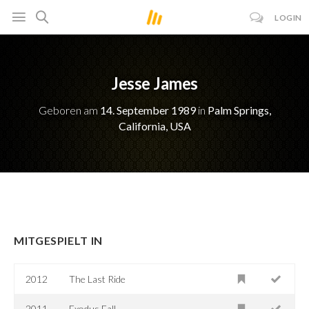
LOGIN
Jesse James
Geboren am
14. September 1989
in
Palm Springs,
California, USA
MITGESPIELT IN
2012
The Last Ride
2011
Exodus Fall