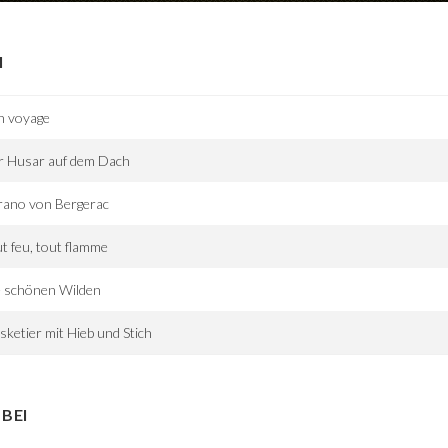
I
n voyage
r Husar auf dem Dach
rano von Bergerac
t feu, tout flamme
e schönen Wilden
ketier mit Hieb und Stich
BEI