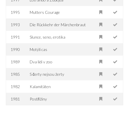
1995
Mutters Courage
1993
Die Rückkehr der Märchenbraut
1991
Slunce, seno, erotika
1990
Motýlí cas
1989
Dva lidi v zoo
1985
S čerty nejsou žerty
1982
Kalamitäten
1981
Postřižiny