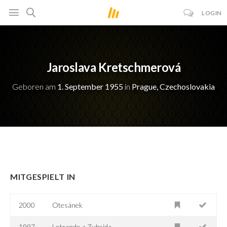
LOGIN
Jaroslava Kretschmerová
Geboren am
1. September 1955
in
Prague, Czechoslovakia
MITGESPIELT IN
2000
Otesánek
1997
Lotrando a Zubejda