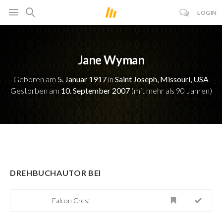
LOGIN
Jane Wyman
Geboren am
5. Januar 1917
in
Saint Joseph, Missouri, USA
Gestorben am
10. September 2007
(mit mehr als 90 Jahren)
DREHBUCHAUTOR BEI
Falcon Crest