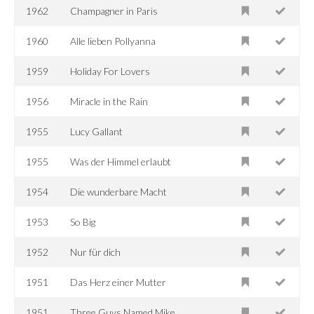
1962
Champagner in Paris
1960
Alle lieben Pollyanna
1959
Holiday For Lovers
1956
Miracle in the Rain
1955
Lucy Gallant
1955
Was der Himmel erlaubt
1954
Die wunderbare Macht
1953
So Big
1952
Nur für dich
1951
Das Herz einer Mutter
1951
Three Guys Named Mike