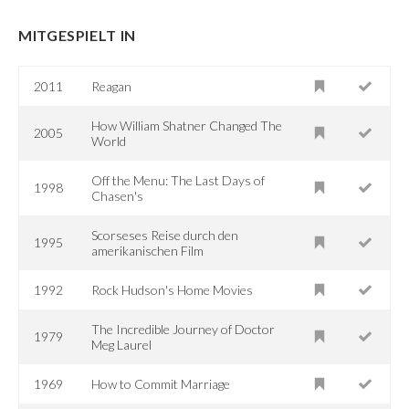
MITGESPIELT IN
2011
Reagan
How William Shatner Changed The
2005
World
Off the Menu: The Last Days of
1998
Chasen's
Scorseses Reise durch den
1995
amerikanischen Film
1992
Rock Hudson's Home Movies
The Incredible Journey of Doctor
1979
Meg Laurel
1969
How to Commit Marriage