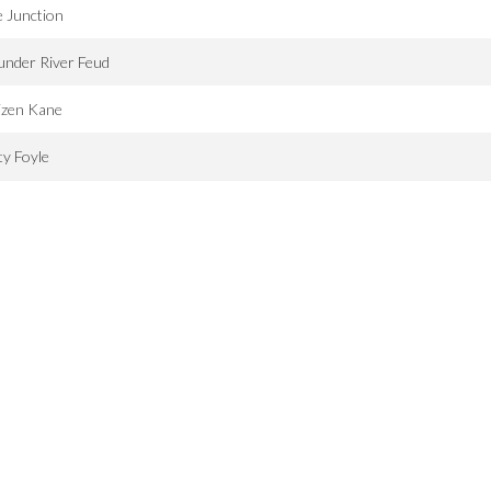
e Junction
under River Feud
izen Kane
ty Foyle