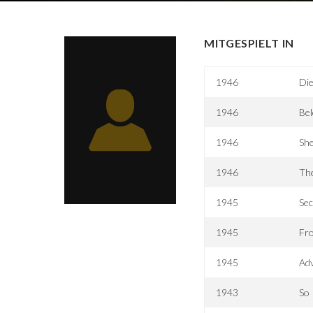
MITGESPIELT IN
1946
Die
1946
Bel
1946
Sh
1946
Th
1945
Sec
1945
Fro
1945
Adv
1943
So 