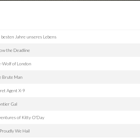
 besten Jahre unseres Lebens
ow the Deadline
e-Wolf of London
e Brute Man
ret Agent X-9
ntier Gal
entures of Kitty O'Day
Proudly We Hail