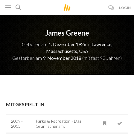
LOGIN
James Greene
Geboren am
1. Dezember 1926
in
Lawrence,
Massachusetts, USA
Gestorben am
9. November 2018
(mit fast 92 Jahren)
MITGESPIELT IN
2009–
Parks & Recreation - Das
2015
Grünflächenamt