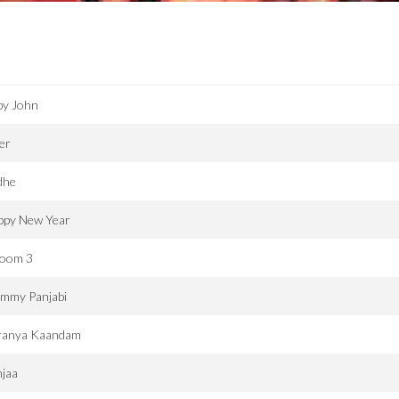
by John
ler
dhe
ppy New Year
oom 3
mmy Panjabi
ranya Kaandam
njaa