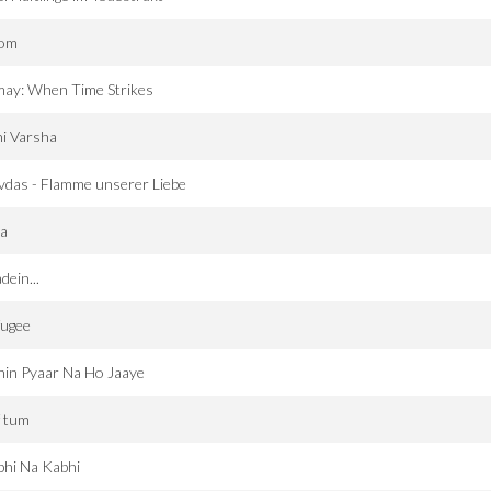
om
may: When Time Strikes
i Varsha
das - Flamme unserer Liebe
ja
dein...
fugee
in Pyaar Na Ho Jaaye
f tum
bhi Na Kabhi