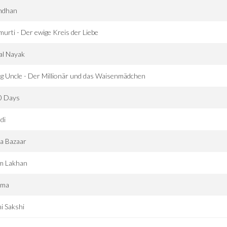
ndhan
murti - Der ewige Kreis der Liebe
al Nayak
g Uncle - Der Millionär und das Waisenmädchen
0 Days
di
a Bazaar
m Lakhan
rma
i Sakshi