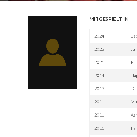
MITGESPIELT IN
2024
Ba
2023
Jai
2021
Ra
2014
Ha
2013
Dh
2011
Mu
2011
Aa
2011
Pa