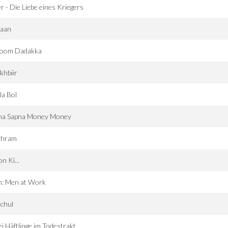
r - Die Liebe eines Kriegers
saan
oom Dadakka
khbiir
la Bol
na Sapna Money Money
thram
n Ki...
n: Men at Work
chul
i Häftlinge im Todestrakt