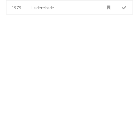
1979
La dérobade