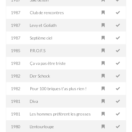
1987
Club de rencontres
1987
Levy et Goliath
1987
Septième ciel
1985
P.R.O.F.S
1983
Ça va pas être triste
1982
Der Schock
1982
Pour 100 briques t'as plus rien !
1981
Diva
1981
Les hommes préfèrent les grosses
1980
L'entourloupe