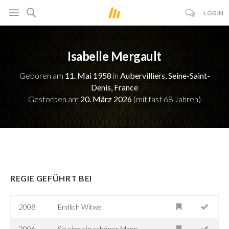
LOGIN
Isabelle Mergault
Geboren am
11. Mai 1958
in
Aubervilliers, Seine-Saint-
Denis, France
Gestorben am
20. März 2026
(mit fast 68 Jahren)
REGIE GEFÜHRT BEI
2008
Endlich Witwe
2006
Sie sind ein schöner Mann