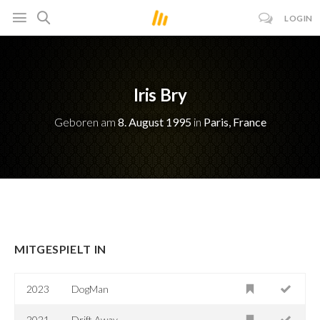
LOGIN
Iris Bry
Geboren am
8. August 1995
in
Paris, France
MITGESPIELT IN
2023
DogMan
2021
Drift Away