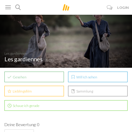
LOGIN
Les gardiennes
Les gardiennes
(2017)
Gesehen
Will ich sehen
Lieblingsfilm
Sammlung
Schaue ich gerade
Deine Bewertung: 0