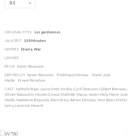
0.5
ORIGINAL TITEL
Les gardiennes
LAUFZEIT
138 Minuten
GENRES
Drama, War
LÄNDER
REGIE
Xavier Beauvois
DREHBUCH
Xavier Beauvois
Frédérique Moreau
Marie-Julie
Maille
Ernest Pérochon
CAST
Nathalie Baye
,
Laura Smet
,
Iris Bry
,
Cyril Descours
,
Gilbert Bonneau
,
Olivier Rabourdin
,
Nicolas Giraud
,
Mathilde Viseux
,
Xavier Maly
,
Marie-Julie
Maille
,
Madeleine Beauvois
,
Alain Artur
,
Adrien Denizou
,
Yann Bean
,
Michel
Lamy
,
Laurence Havard