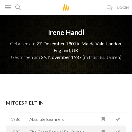
LOGIN
Irene Handl
Geboren am
27. Dezember 1901
in
Maida Vale, London,
England, UK
Gestorben am
29. November 1987
(mit fast 86 Jahren)
MITGESPIELT IN
1986
Absolute Beginners
1980
The Great Rock 'n' Roll Swindle