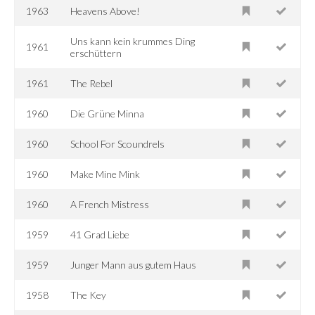
1963
Heavens Above!
Uns kann kein krummes Ding
1961
erschüttern
1961
The Rebel
1960
Die Grüne Minna
1960
School For Scoundrels
1960
Make Mine Mink
1960
A French Mistress
1959
41 Grad Liebe
1959
Junger Mann aus gutem Haus
1958
The Key