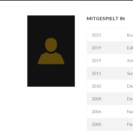
MITGESPIELT IN
2021
Bu
2019
Exi
2019
Kol
2011
Su
2010
Die
2008
De
2006
Nac
2000
Fli