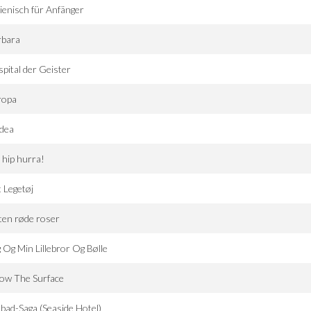
lienisch für Anfänger
rbara
pital der Geister
ropa
dea
 hip hurra!
 Legetøj
ten røde roser
 Og Min Lillebror Og Bølle
ow The Surface
bad-Saga (Seaside Hotel)