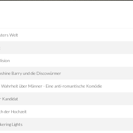
sters Welt
t
lision
nshine Barry und die Discowürmer
 Wahrheit über Männer - Eine anti-romantische Komödie
r Kandidat
h der Hochzeit
ckering Lights