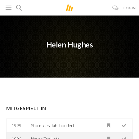
LOGIN
Helen Hughes
MITGESPIELT IN
1999
Sturm des Jahrhunderts
1996
Never Too Late