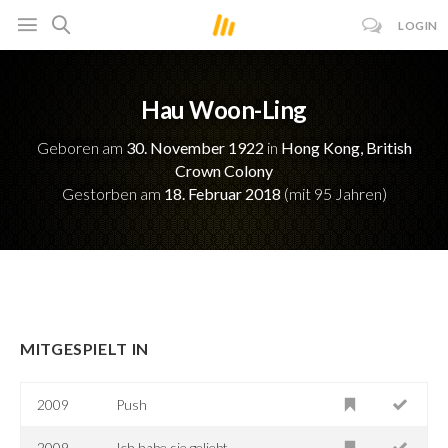
LOGIN
Hau Woon-Ling
Geboren am
30. November 1922
in
Hong Kong, British
Crown Colony
Gestorben am
18. Februar 2018
(mit 95 Jahren)
MITGESPIELT IN
2009
Push
2009
Ich habe sie geliebt