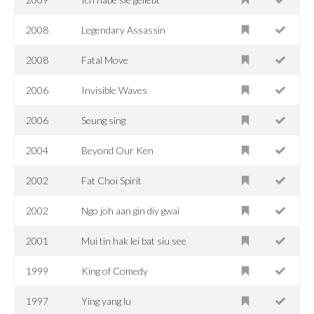
2008
Legendary Assassin
2008
Fatal Move
2006
Invisible Waves
2006
Seung sing
2004
Beyond Our Ken
2002
Fat Choi Spirit
2002
Ngo joh aan gin diy gwai
2001
Mui tin hak lei bat siu see
1999
King of Comedy
1997
Ying yang lu