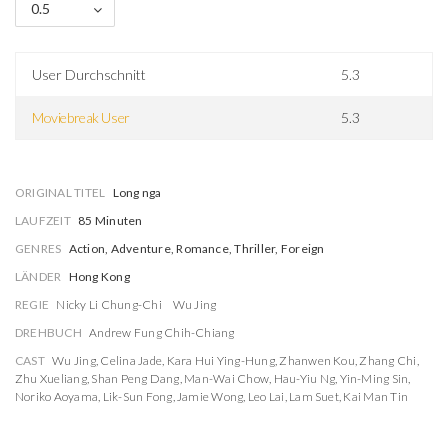
0.5
User Durchschnitt
5.3
Moviebreak User
5.3
ORIGINAL TITEL
Long nga
LAUFZEIT
85 Minuten
GENRES
Action, Adventure, Romance, Thriller, Foreign
LÄNDER
Hong Kong
REGIE
Nicky Li Chung-Chi
Wu Jing
DREHBUCH
Andrew Fung Chih-Chiang
CAST
Wu Jing
,
Celina Jade
,
Kara Hui Ying-Hung
,
Zhanwen Kou
,
Zhang Chi
,
Zhu Xueliang
,
Shan Peng Dang
,
Man-Wai Chow
,
Hau-Yiu Ng
,
Yin-Ming Sin
,
Noriko Aoyama
,
Lik-Sun Fong
,
Jamie Wong
,
Leo Lai
,
Lam Suet
,
Kai Man Tin