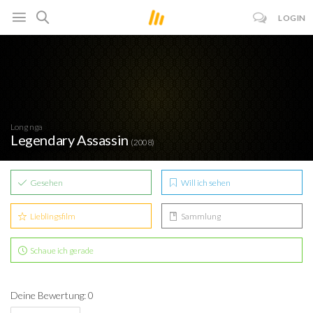
LOGIN
Long nga
Legendary Assassin
(2008)
Gesehen
Will ich sehen
Lieblingsfilm
Sammlung
Schaue ich gerade
Deine Bewertung: 0