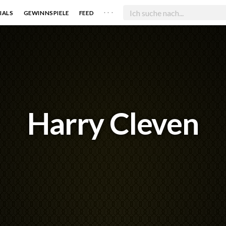
. . .
IALS
GEWINNSPIELE
FEED
Harry Cleven