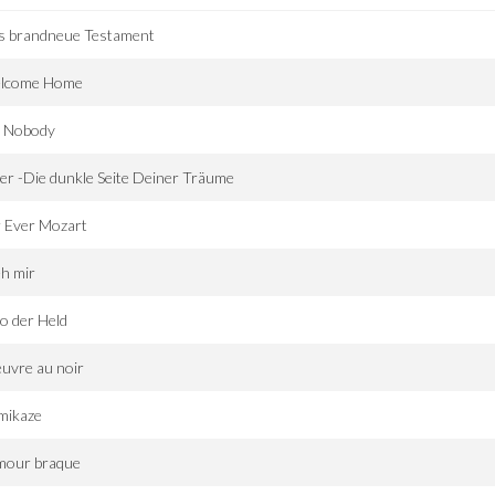
s brandneue Testament
lcome Home
. Nobody
r -Die dunkle Seite Deiner Träume
 Ever Mozart
h mir
o der Held
euvre au noir
mikaze
amour braque