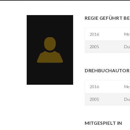
REGIE GEFÜHRT BE
2016
Mei
2005
Dup
DREHBUCHAUTOR 
2016
Mei
2005
Dup
MITGESPIELT IN