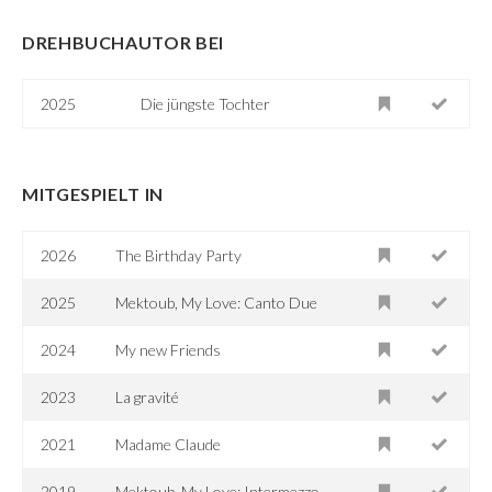
DREHBUCHAUTOR BEI
2025
Die jüngste Tochter
MITGESPIELT IN
2026
The Birthday Party
2025
Mektoub, My Love: Canto Due
2024
My new Friends
2023
La gravité
2021
Madame Claude
2019
Mektoub, My Love: Intermezzo