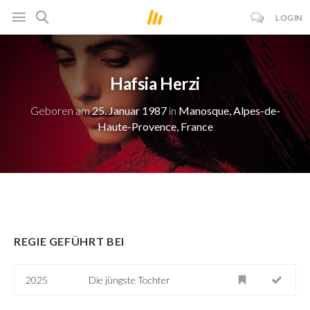
LOGIN
Hafsia Herzi
Geboren am
25. Januar 1987
in
Manosque, Alpes-de-
Haute-Provence, France
REGIE GEFÜHRT BEI
2025
Die jüngste Tochter