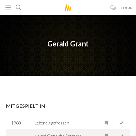
LOGIN
Gerald Grant
MITGESPIELT IN
1980
Lebendig gefressen
Naked Came the Stranger